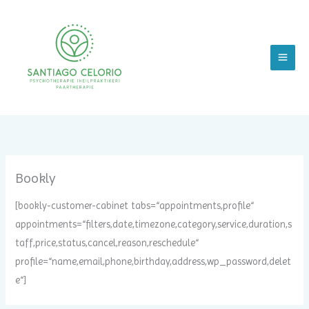
Zum
Inhalt
springen
Bookly
[bookly-customer-cabinet tabs=“appointments,profile“
appointments=“filters,date,timezone,category,service,duration,s
taff,price,status,cancel,reason,reschedule“
profile=“name,email,phone,birthday,address,wp_password,delet
e“]